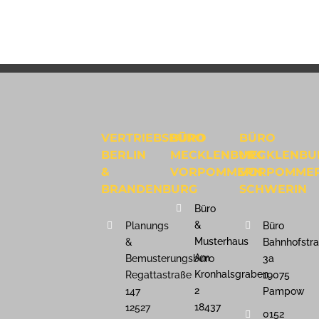
VERTRIEBSBÜRO
BÜRO
BÜRO
BERLIN
MECKLENBURG
MECKLENBU
&
VORPOMMERN
VORPOMME
BRANDENBURG
SCHWERIN
Büro
&
Planungs
Büro
Musterhaus
&
Bahnhofstr
Am
Bemusterungsbüro
3a
Kronhalsgraben
Regattastraße
19075
2
147
Pampow
18437
12527
0152