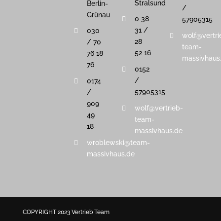
Stralsund
Berlin-
/
Grünau
0 38
57905315
31 /
030
wolf@vertri
28
/ 70
team-
52 16
76 18
massivhaus
76
0152
/
0174
57905315
/
909
wolf@vertrieb-
49
team-
18
massivhaus.de
wroblewski@team-
massivhaus.de
COPYRIGHT 2023 Vertrieb Team