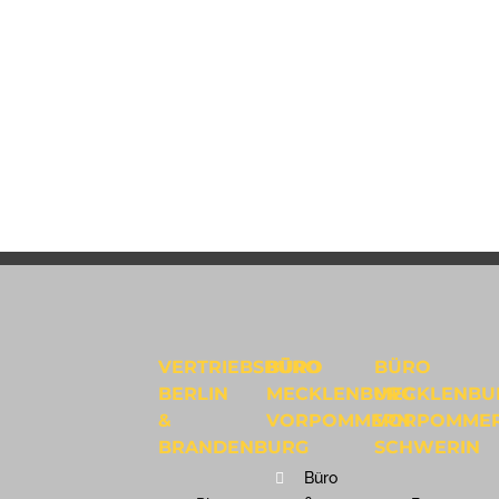
VERTRIEBSBÜRO
BÜRO
BÜRO
BERLIN
MECKLENBURG
MECKLENBU
&
VORPOMMERN
VORPOMME
BRANDENBURG
SCHWERIN
Büro