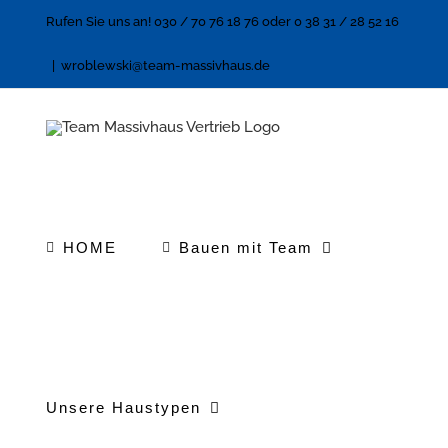
Zum
Rufen Sie uns an! 030 / 70 76 18 76 oder 0 38 31 / 28 52 16
Inhalt
|
wroblewski@team-massivhaus.de
springen
HOME
Bauen mit Team
Unsere Haustypen