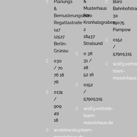
&
Planungs
Büro
Musterhaus
&
Bahnhofstr
Am
Bemusterungsbüro
3a
Kronhalsgraben
Regattastraße
19075
2
147
Pampow
18437
12527
0152
Stralsund
Berlin-
/
Grünau
0 38
57905315
31 /
030
wolf@vertri
28
/ 70
team-
52 16
76 18
massivhaus
76
0152
/
0174
57905315
/
909
wolf@vertrieb-
49
team-
18
massivhaus.de
wroblewski@team-