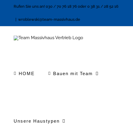
Zum
Rufen Sie uns an! 030 / 70 76 18 76 oder 0 38 31 / 28 52 16
Inhalt
|
wroblewski@team-massivhaus.de
springen
HOME
Bauen mit Team
Unsere Haustypen