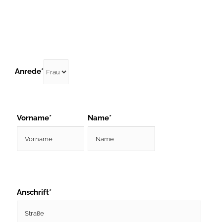
Anrede*
Please
Vorname*
Name*
leave
this
field
empty.
Anschrift*