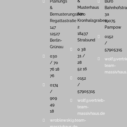
&
Planungs
Büro
Musterhaus
&
Bahnhofstr
Am
Bemusterungsbüro
3a
Kronhalsgraben
Regattastraße
19075
2
147
Pampow
18437
12527
0152
Stralsund
Berlin-
/
Grünau
0 38
57905315
31 /
030
wolf@vertri
28
/ 70
team-
52 16
76 18
massivhaus
76
0152
/
0174
57905315
/
909
wolf@vertrieb-
49
team-
18
massivhaus.de
wroblewski@team-
massivhaus.de