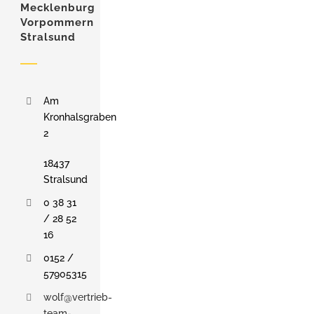
Mecklenburg
Vorpommern
Stralsund
Am
Kronhalsgraben
2
18437
Stralsund
0 38 31
/ 28 52
16
0152 /
57905315
wolf@vertrieb-
team-