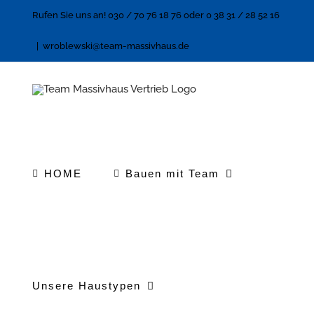
Zum
Rufen Sie uns an! 030 / 70 76 18 76 oder 0 38 31 / 28 52 16
Inhalt
|
wroblewski@team-massivhaus.de
springen
HOME
Bauen mit Team
Unsere Haustypen