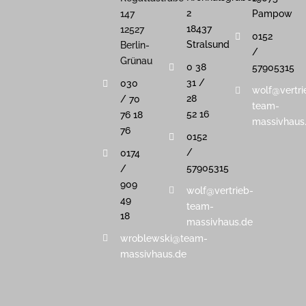
2
147
Pampow
18437
12527
0152
Stralsund
Berlin-
/
Grünau
0 38
57905315
31 /
030
wolf@vertri
28
/ 70
team-
52 16
76 18
massivhaus
76
0152
/
0174
57905315
/
909
wolf@vertrieb-
49
team-
18
massivhaus.de
wroblewski@team-
massivhaus.de