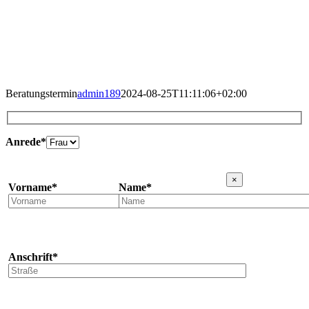
Beratungstermin
admin189
2024-08-25T11:11:06+02:00
Anrede*
Please
leave
×
Vorname*
Name*
this
field
empty.
Anschrift*