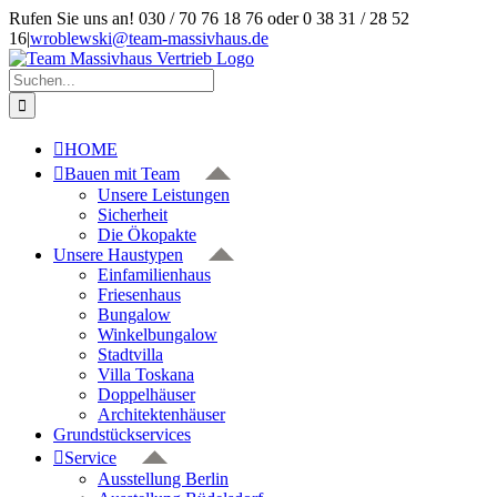
Zum
Rufen Sie uns an! 030 / 70 76 18 76 oder 0 38 31 / 28 52
Inhalt
16
|
wroblewski@team-massivhaus.de
springen
Suche
nach:
HOME
Bauen mit Team
Unsere Leistungen
Sicherheit
Die Ökopakte
Unsere Haustypen
Einfamilienhaus
Friesenhaus
Bungalow
Winkelbungalow
Stadtvilla
Villa Toskana
Doppelhäuser
Architektenhäuser
Grundstückservices
Service
Ausstellung Berlin