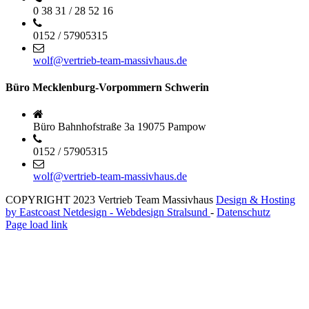
0 38 31 / 28 52 16
0152 / 57905315
wolf@vertrieb-team-massivhaus.de
Büro Mecklenburg-Vorpommern Schwerin
Büro Bahnhofstraße 3a 19075 Pampow
0152 / 57905315
wolf@vertrieb-team-massivhaus.de
COPYRIGHT 2023 Vertrieb Team Massivhaus
Design & Hosting
by
Eastcoast Netdesign - Webdesign Stralsund
-
Datenschutz
Facebook
E-
Page load link
Mail
Nach
oben