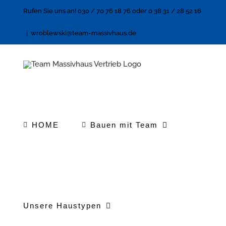
Zum
Rufen Sie uns an! 030 / 70 76 18 76 oder 0 38 31 / 28 52 16
Inhalt
|
wroblewski@team-massivhaus.de
springen
HOME
Bauen mit Team
Unsere Haustypen