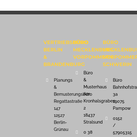
VERTRIEBSBÜRO
BÜRO
BÜRO
BERLIN
MECKLENBURG
MECKLENBU
&
VORPOMMERN
VORPOMME
BRANDENBURG
SCHWERIN
Büro
&
Planungs
Büro
Musterhaus
&
Bahnhofstr
Am
Bemusterungsbüro
3a
Kronhalsgraben
Regattastraße
19075
2
147
Pampow
18437
12527
0152
Stralsund
Berlin-
/
Grünau
0 38
57905315