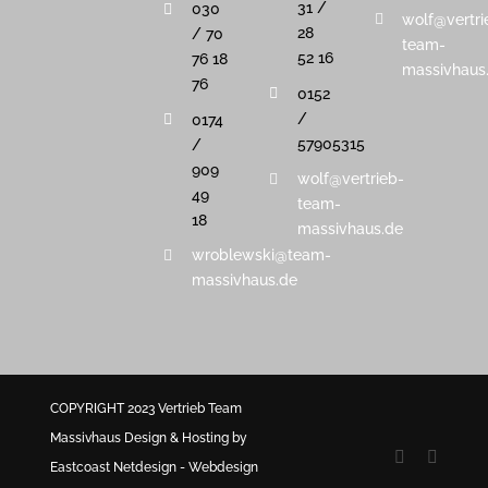
31 /
030
wolf@vertri
28
/ 70
team-
52 16
76 18
massivhaus
76
0152
/
0174
57905315
/
909
wolf@vertrieb-
49
team-
18
massivhaus.de
wroblewski@team-
massivhaus.de
COPYRIGHT 2023 Vertrieb Team
Massivhaus
Design & Hosting by
Facebook
E-
Eastcoast Netdesign - Webdesign
Mail