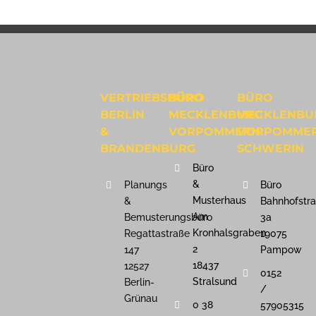
VERTRIEBSBÜRO
BÜRO
BÜRO
BERLIN
MECKLENBURG
MECKLENBU
&
VORPOMMERN
VORPOMME
BRANDENBURG
SCHWERIN
Büro
&
Planungs
Büro
Musterhaus
&
Bahnhofstr
Am
Bemusterungsbüro
3a
Kronhalsgraben
Regattastraße
19075
2
147
Pampow
18437
12527
0152
Stralsund
Berlin-
/
Grünau
0 38
57905315