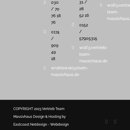
31 /
030
wolf@vertri
28
/ 70
team-
52 16
76 18
massivhaus
76
0152
/
0174
57905315
/
909
wolf@vertrieb-
49
team-
18
massivhaus.de
wroblewski@team-
massivhaus.de
COPYRIGHT 2023 Vertrieb Team
Massivhaus
Design & Hosting by
Facebook
E-
Eastcoast Netdesign - Webdesign
Mail