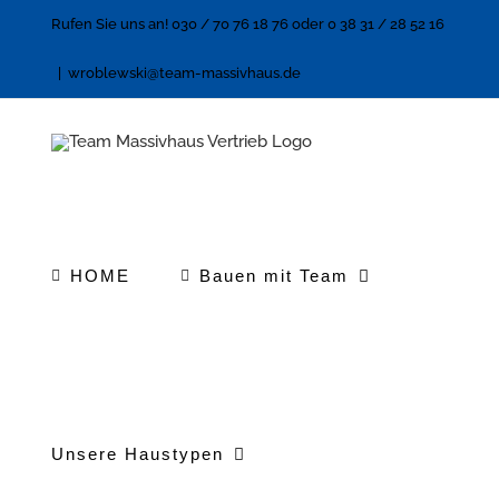
Zum
Rufen Sie uns an! 030 / 70 76 18 76 oder 0 38 31 / 28 52 16
Inhalt
|
wroblewski@team-massivhaus.de
springen
HOME
Bauen mit Team
Unsere Haustypen